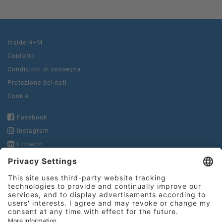
Inside H+M
Contatto
Condizioni di consegna
Protezione dei dati
Cookie
Facebook
Instagram
LinkedIn
YouTube
Hinderer + Mühlich
GmbH & Co. KG