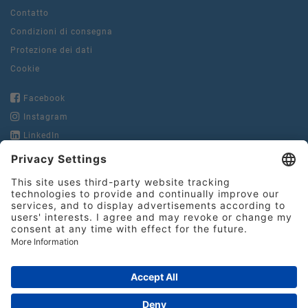
Contatto
Condizioni di consegna
Protezione dei dati
Cookie
Facebook
Instagram
LinkedIn
YouTube
Hinderer + Mühlich
GmbH & Co. KG
Heilbronner Straße 29
Tel.:
+49 71 61 978 22-0
73037 Göppingen
Fax:
+49 71 61 978 22-10
info@hinderer-muehlich.de