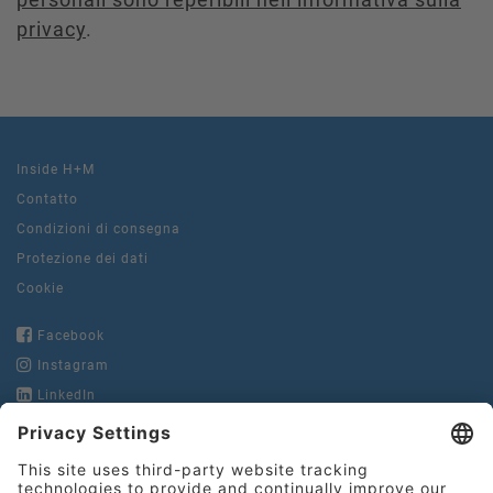
privacy
.
Inside H+M
Contatto
Condizioni di consegna
Protezione dei dati
Cookie
Facebook
Instagram
LinkedIn
YouTube