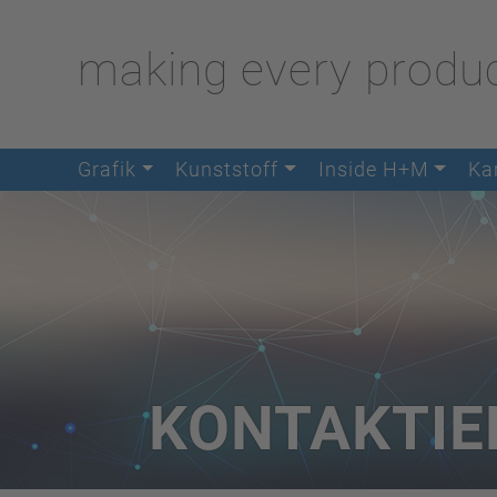
making every produc
Grafik
Kunststoff
Inside H+M
Kar
KONTAKTIE