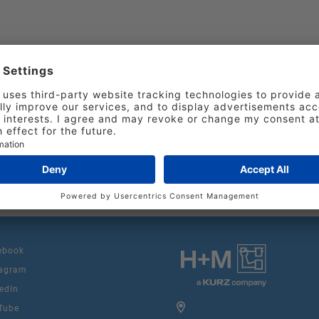
für Ihre Fragen rund ums Prägen eine Nachricht ü
r-muehlich.de und wir werden uns so schnell wie m
etzen.
m Umgang mit personenbezogenen Daten finden Sie
lärung
.
ebook
agram
edIn
Tube