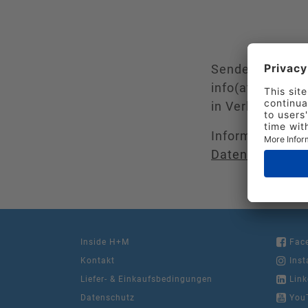
Senden Sie uns 
info(at)hindere
in Verbindung s
Information zu
Datenschutzerk
Inside H+M
Fac
Kontakt
Inst
Liefer- & Einkaufsbedingungen
Link
Datenschutz
You