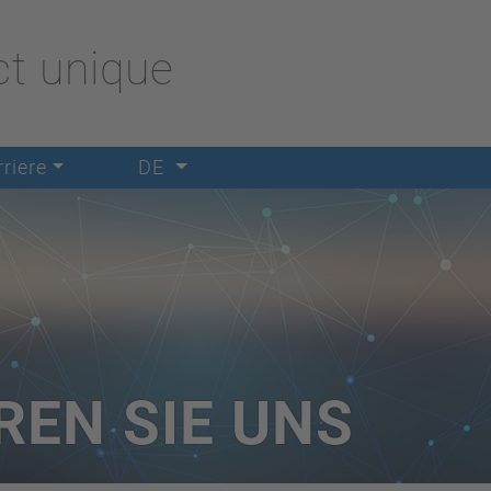
t unique
riere
DE
REN SIE UNS