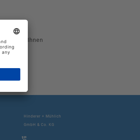
ber
öglich mit Ihnen
 in der
Hinderer + Mühlich
GmbH & Co. KG