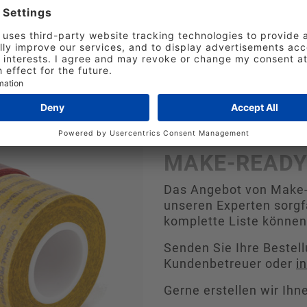
t (Grammatur,
etc.)?
das verwendet wird
BESTELLUNG
MAKE-READY
Das Angebot von Make-
unseren Experten sorgf
komplette Liste können
Senden Sie Ihre Bestell
Kundenbetreuer oder
i
Gerne erstellen wir Ihn