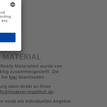
 MATERIAL
Ready Materialien wurde von
ältig zusammengestellt. Die
 Sie
hier
downloaden
ung dann direkt an Ihren
nfo@hinderer-muehlich.de
.
en vorab ein individuelles Angebot.