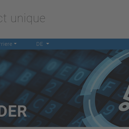
t unique
riere
DE
DER