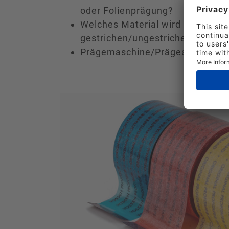
oder Folienprägung?
Welches Material wird verwende
gestrichen/ungestrichen, Etikett 
Prägemaschine/Prägeaggregat, 