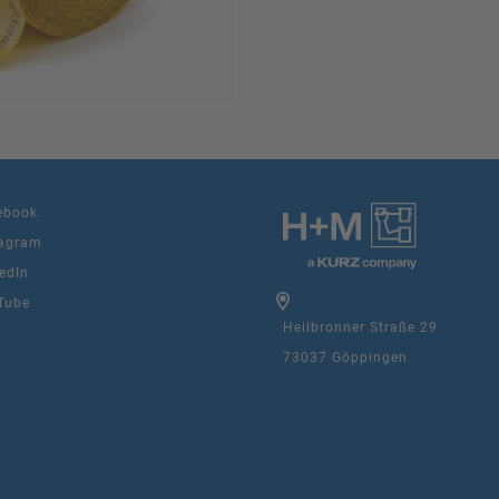
ebook
agram
edIn
Tube
Heilbronner Straße 29
73037 Göppingen