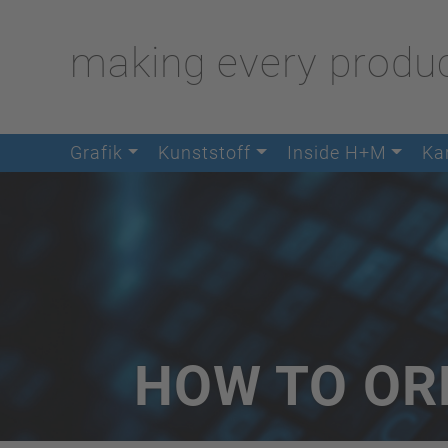
making every produc
Grafik
Kunststoff
Inside H+M
Kar
HOW TO OR