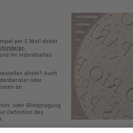
mpel per E-Mail direkt
@hinderer-
nd Ihr individuelles
estellen direkt? Auch
ndenberater oder
ionen an
nitt- oder Blindprägung
zur Definition des
i:
nterstützende Prägung