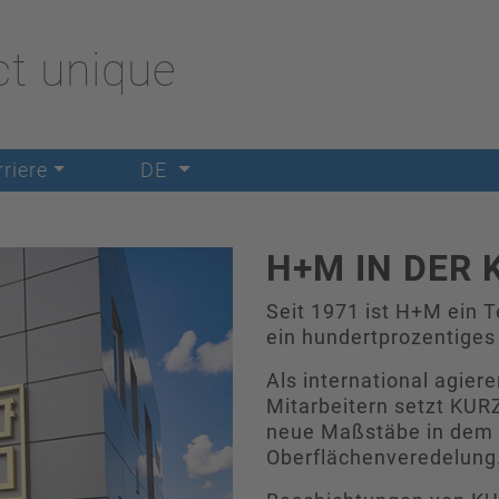
t unique
riere
DE
H+M IN DER 
Seit 1971 ist H+M ein 
ein hundertprozentige
Als international agie
Mitarbeitern setzt KUR
neue Maßstäbe in dem B
Oberflächenveredelung