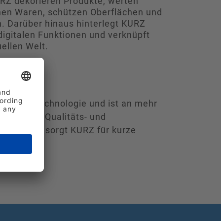
RZ dekorieren Produkte, werten
nen Waren, schützen Oberflächen und
. Darüber hinaus hinterlegt KURZ
digitalen Funktionen und verknüpft
uellen Welt.
erkzeugtechnologie und ist an mehr
heitlichen Qualitäts- und
aufsbüros sorgt KURZ für kurze