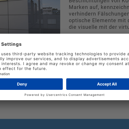
Beschichtungen von KU
Marken auf, kennzeich
verhindern Fälschungen
optische Elemente mit 
die visuelle mit der virt
www.kurz-world.de
ngen inklusive Projektberatung, Maschinen- und W
KURZ fertigt in Europa, Asien und den USA nach ein
 Netz an Niederlassungen, Vertretungen und Verk
ividuelle Betreuung vor Ort.