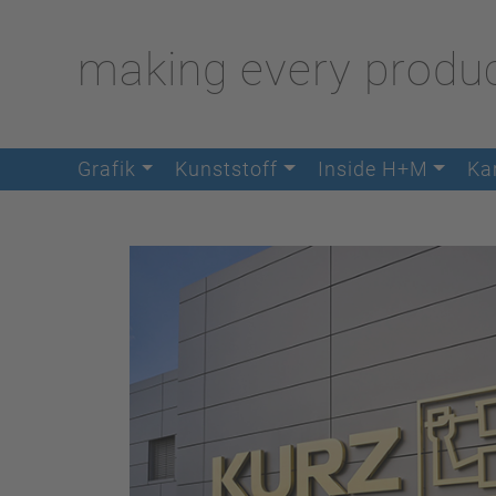
making every produc
Grafik
Kunststoff
Inside H+M
Kar