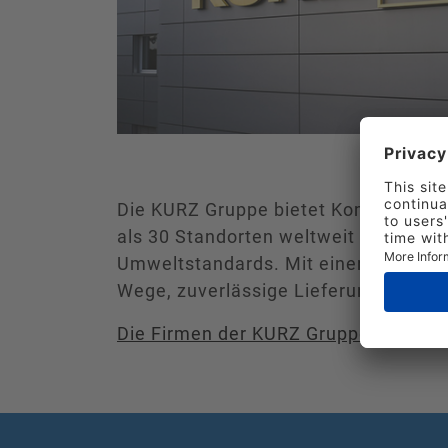
Die KURZ Gruppe bietet Komplettlösu
als 30 Standorten weltweit präsent. 
Umweltstandards. Mit einem globalen
Wege, zuverlässige Lieferung und ind
Die Firmen der KURZ Gruppe