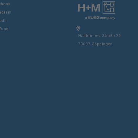
ebook
agram
edIn
Tube
Heilbronner Straße 29
73037 Göppingen