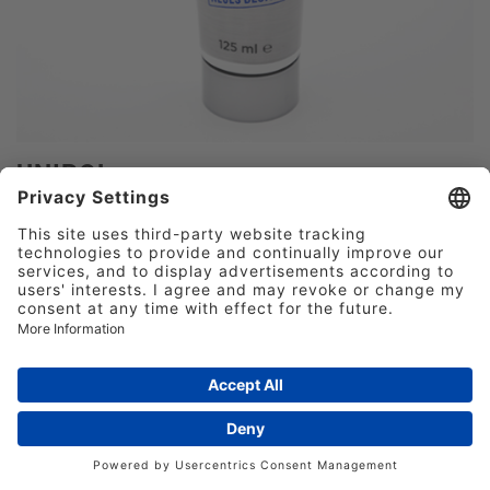
UNIPOL
Polierpaste zum Reinigen und Polieren von
Messingstempeln.
125ml