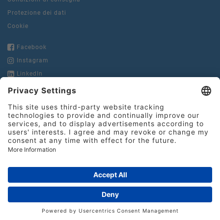
Protezione dei dati
Cookie
Facebook
Instagram
LinkedIn
YouTube
Hinderer + Mühlich
GmbH & Co. KG
Heilbronner Straße 29
Tel.:
+49 71 61 978 22-0
73037 Göppingen
Fax:
+49 71 61 978 22-10
info@hinderer-muehlich.de