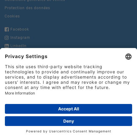
Protection des données
Cookies
Facebook
Instagram
LinkedIn
YouTube
Hinderer + Muhlich
France S.N.C.
15, rue de la Pierre Levée
Tel.:
+33 1 49 29 67 10
75011 Paris
contact@hinderer-
muhlich.fr