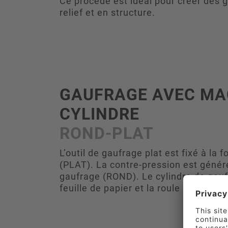
Ce procédé est idéal pour créer des 
relief et en structure.
GAUFRAGE AVEC MA
CYLINDRE
ROND-PLAT
L’outil de gaufrage plat est fixé à la
(PLAT). La contre-pression est génér
gaufrage (ROND). Le cylindre de gauf
feuille de papier et la roule sur l’outi