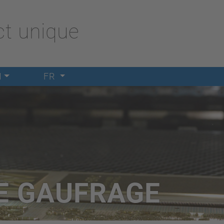
t unique
M
FR
E GAUFRAGE