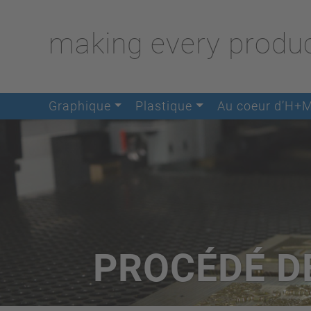
making every produc
Graphique
Plastique
Au coeur d’H+
PROCÉDÉ D