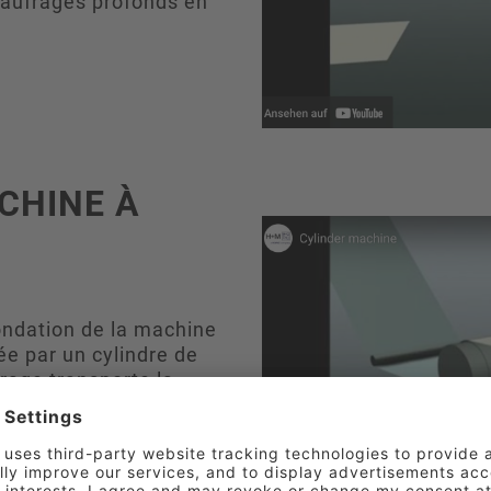
gaufrages profonds en
CHINE À
 fondation de la machine
ée par un cylindre de
rage transporte la
l de gaufrage plat.