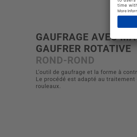
GAUFRAGE AVEC MA
GAUFRER ROTATIVE
ROND-ROND
L’outil de gaufrage et la forme à cont
Le procédé est adapté au traitement d
rouleaux.