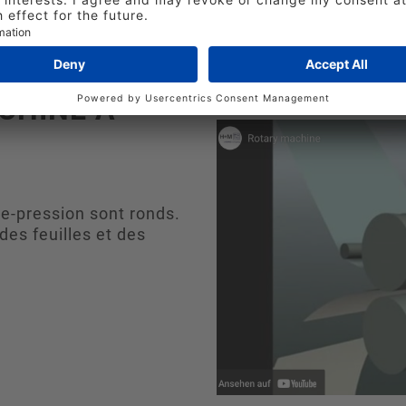
CHINE À
re-pression sont ronds.
es feuilles et des