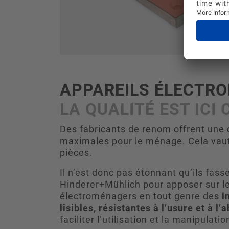
APPAREILS ÉLECTR
LA QUALITÉ EST ICI 
Des fabricants de renom offrent une q
maximales pour le ménage. Cela vaut
pièces.
Il n’est donc pas étonnant qu’ils fass
Hinderer+Mühlich pour apposer sur le
électroménagers en tout genre des
i
lisibles, résistantes à l’usure et à l’
faciliter l’utilisation et la manipulatio