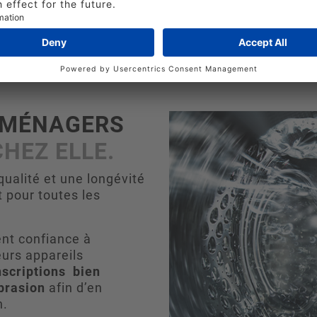
OMÉNAGERS
CHEZ ELLE.
ualité et une longévité
 pour toutes les
ent confiance à
urs appareils
nscriptions
bien
abrasion
afin d’en
n.