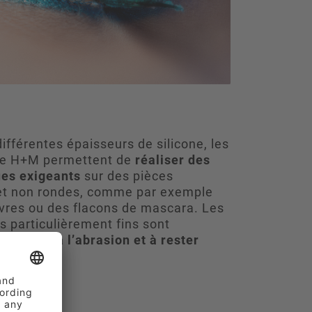
fférentes épaisseurs de silicone, les
de H+M permettent de
réaliser des
es exigeants
sur des pièces
 et non rondes, comme par exemple
èvres ou des flacons de mascara. Les
fs particulièrement fins sont
résister à l’abrasion et à rester