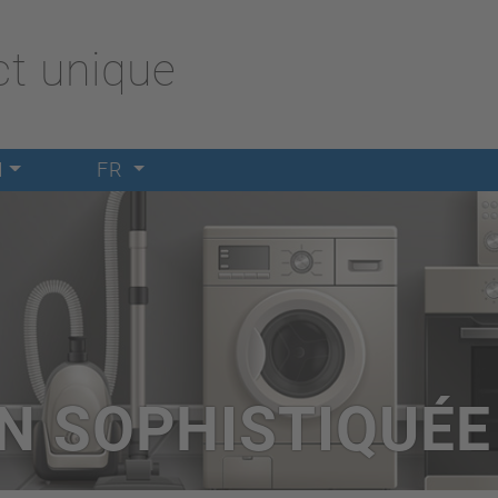
t unique
M
FR
N SOPHISTIQUÉE