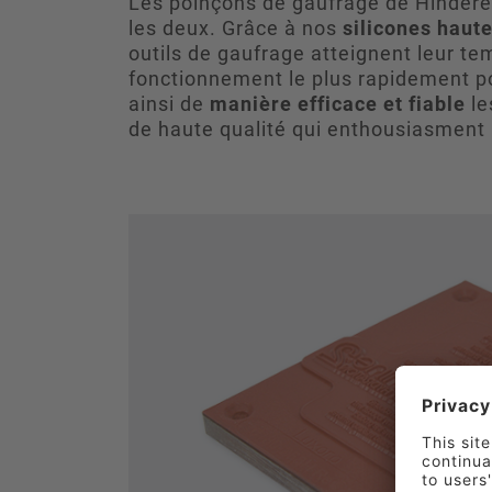
Les poinçons de gaufrage de Hinderer
les deux. Grâce à nos
silicones haut
outils de gaufrage atteignent leur t
fonctionnement le plus rapidement po
ainsi de
manière efficace et fiable
le
de haute qualité qui enthousiasment l