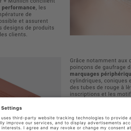
 + Mühlich concilient
e performance
, les
empérature de
ssible et assurent
s designs de produits
es clients.
Grâce notamment aux di
poinçons de gaufrage 
marquages périphériqu
cylindriques, coniques
des tubes de rouge à l
inscriptions et les moti
appliqués de
manière à 
lisibles durablement
.