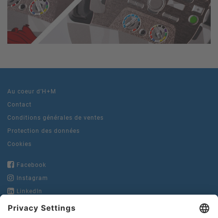
Au coeur d’H+M
Contact
Conditions générales de ventes
Protection des données
Cookies
Facebook
Instagram
LinkedIn
YouTube