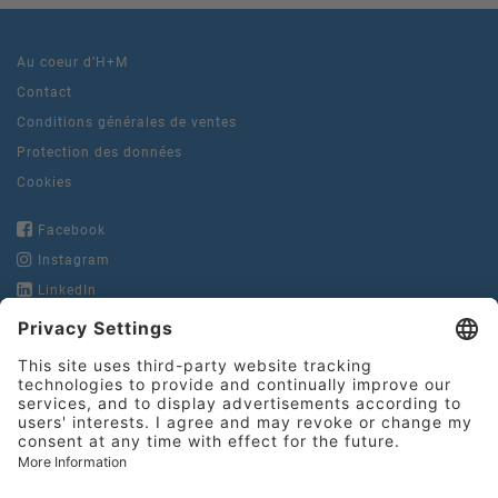
Au coeur d’H+M
Contact
Conditions générales de ventes
Protection des données
Cookies
Facebook
Instagram
LinkedIn
YouTube
Hinderer + Muhlich
France S.N.C.
15, rue de la Pierre Levée
Tel.:
+33 1 49 29 67 10