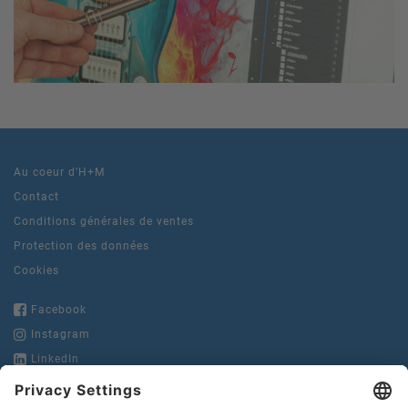
Au coeur d’H+M
Contact
Conditions générales de ventes
Protection des données
Cookies
Facebook
Instagram
LinkedIn
YouTube