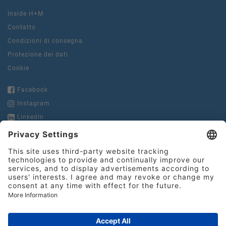
Inside H+M
Contatto
Condizioni di consegna
Protezione dei dati
Cookie
Facebook
Instagram
LinkedIn
YouTube
Hinderer + Mühlich
GmbH & Co. KG
Heilbronner Straße 29
Tel.:
+49 71 61 978 22-0
73037 Göppingen
Fax:
+49 71 61 978 22-10