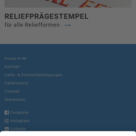
RELIEFPRÄGESTEMPEL
für alle Reliefformen
Inside H+M
Kontakt
Liefer- & Einkaufsbedingungen
Datenschutz
Cookies
Impressum
Facebook
Instagram
LinkedIn